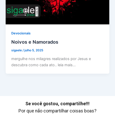
Devocionais
Noivos e Namorados
sigaele
/
julho 5, 2025
mergulhe nos milagres realizados por Jesus e
descubra como cada ato.. leia mais…
Se você gostou, compartilhe!!!
Por que não compartilhar coisas boas?