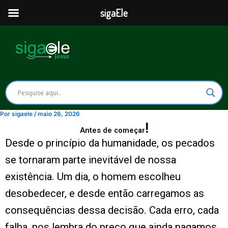
Ir
sigaEle
para
o
conteúdo
Por
sigaele
/
maio 26, 2026
!
Antes de começar
Desde o princípio da humanidade, os
pecados
se tornaram parte inevitável de nossa
existência. Um dia, o homem escolheu
desobedecer, e desde então carregamos as
consequências dessa decisão. Cada erro, cada
falha, nos lembra do preço que ainda pagamos.