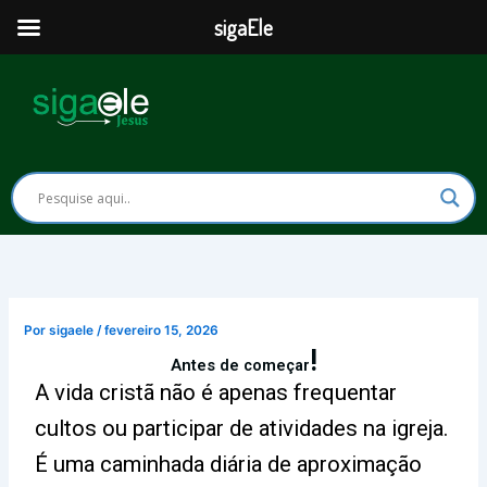
Ir
sigaEle
para
o
conteúdo
Por
sigaele
/
fevereiro 15, 2026
!
Antes de começar
A vida cristã não é apenas frequentar
cultos ou participar de atividades na igreja.
É uma caminhada diária de aproximação