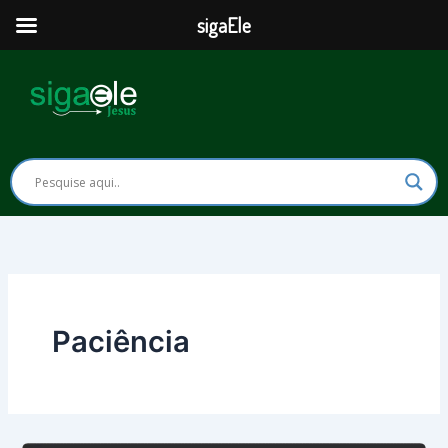
Ir
sigaEle
para
o
conteúdo
Paciência