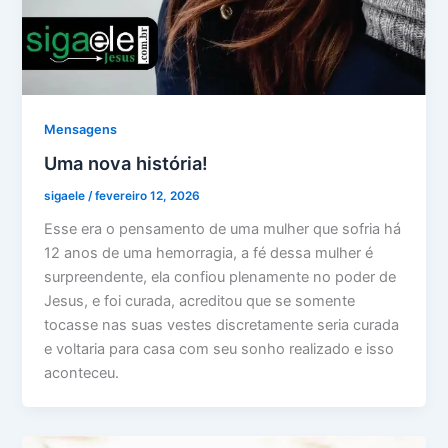
Mensagens
Uma nova história!
sigaele
/
fevereiro 12, 2026
Esse era o pensamento de uma mulher que sofria há
12 anos de uma hemorragia, a fé dessa mulher é
surpreendente, ela confiou plenamente no poder de
Jesus, e foi curada, acreditou que se somente
tocasse nas suas vestes discretamente seria curada
e voltaria para casa com seu sonho realizado e isso
aconteceu.