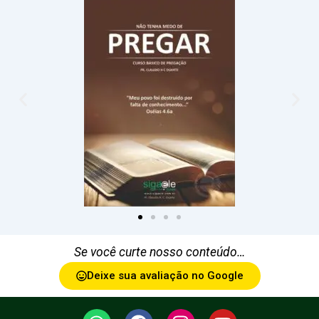
Se você curte nosso conteúdo…
Deixe sua avaliação no Google
W
F
I
Y