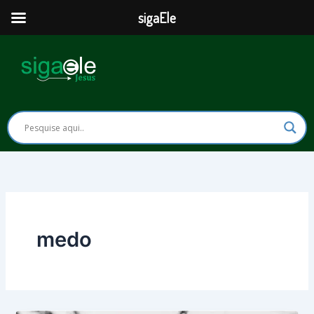
Ir
sigaEle
para
o
conteúdo
medo