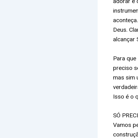
adorar e 
instrumen
aconteça.
Deus. Cl
alcançar 
Para que 
preciso s
mas sim 
verdadeir
Isso é o 
SÓ PREC
Vamos pe
construçã