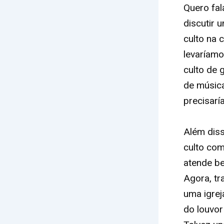
Quero fal
discutir 
culto na 
levaríamo
culto de 
de música
precisarí
Além diss
culto com
atende be
Agora, tr
uma igrej
do louvor