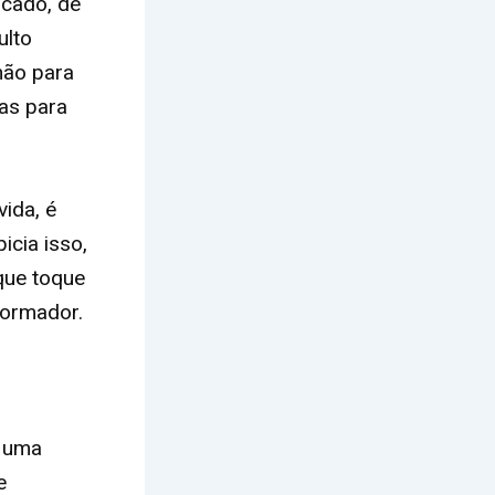
icado, de
ulto
não para
as para
ida, é
icia isso,
que toque
formador.
, uma
e