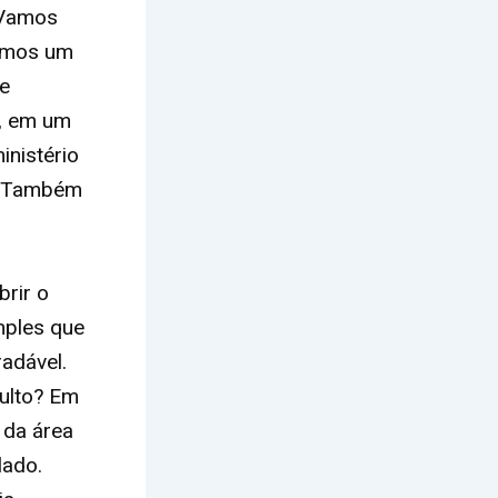
? Vamos
semos um
ue
o, em um
inistério
o. Também
rir o
mples que
adável.
culto? Em
 da área
lado.