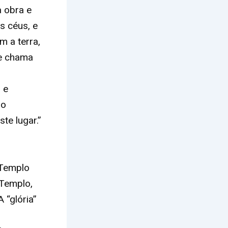
a obra e
s céus, e
 a terra,
se chama
 e
ão
te lugar.”
 Templo
 Templo,
 “glória”