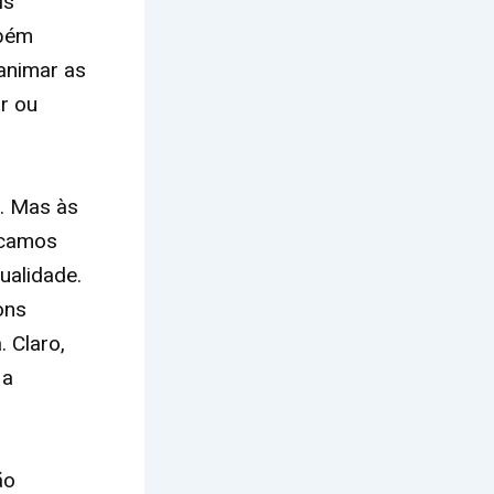
is
mbém
animar as
r ou
o. Mas às
icamos
ualidade.
ons
. Claro,
 a
ão