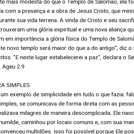
te mais modesta do que o Templo de Salomão, ela fo
 com a presença e a obra de Jesus Cristo, que mini
rante sua vida terrena. A vinda de Cristo e seu sacrif
trouxeram uma glória espiritual e uma nova aliança q
 em importância a glória física do Templo de Salomã
ste novo templo será maior do que a do antigo“, diz o
itos. “E neste lugar estabelecerei a paz“, declara o S
. Ageu 2.9
RA SIMPLES
 um exemplo de simplicidade em tudo o que fazia: fal
imples, se comunicava de forma direta com as pesso
alizava milagres de maneira descomplicada. Ele nas
humilde, caminhou por locais comuns e, com sua man
convenceu multidões. Isso foi possível porque Ele pos