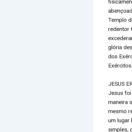
fisicamen
abençoada
Templo du
redentor 
excederam
glória de
dos Exérc
Exércitos
JESUS E
Jesus foi
maneira s
mesmo re
um lugar 
simples, 