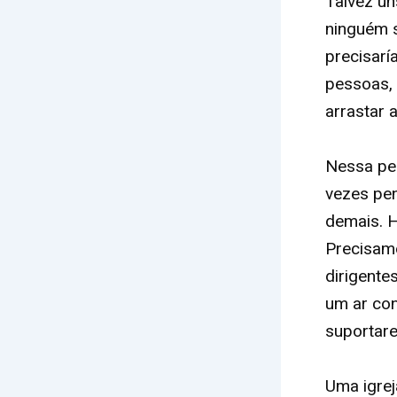
Talvez un
ninguém 
precisarí
pessoas, 
arrastar 
Nessa per
vezes pe
demais. H
Precisam
dirigente
um ar co
suportar
Uma igrej