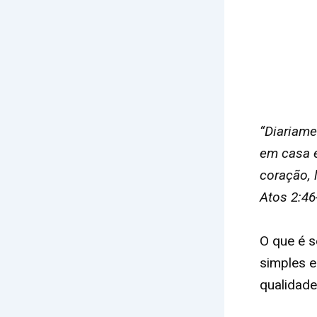
“Diariame
em casa e
coração, 
Atos 2:46
O que é s
simples e
qualidade