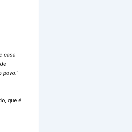
e casa
 de
o povo.”
do, que é
a