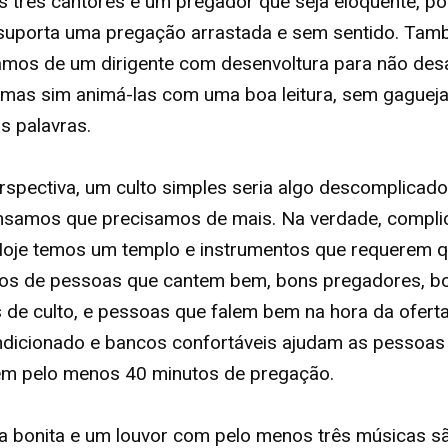
s três cantores e um pregador que seja eloquente, po
suporta uma pregação arrastada e sem sentido. Ta
amos de um dirigente com desenvoltura para não des
mas sim animá-las com uma boa leitura, sem gagueja
as palavras.
spectiva, um culto simples seria algo descomplicad
nsamos que precisamos de mais. Na verdade, compl
oje temos um templo e instrumentos que requerem q
os de pessoas que cantem bem, bons pregadores, b
s de culto, e pessoas que falem bem na hora da oferta
ndicionado e bancos confortáveis ajudam as pessoas
em pelo menos 40 minutos de pregação.
a bonita e um louvor com pelo menos três músicas s