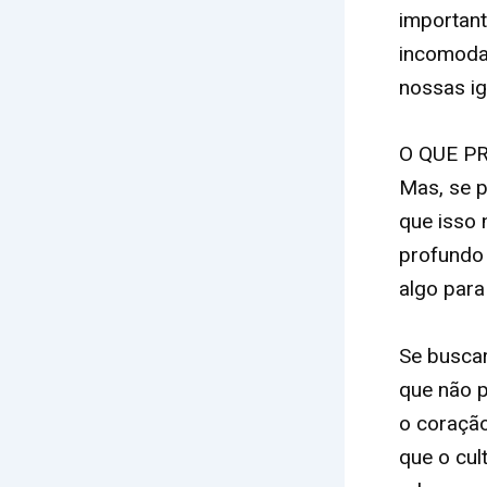
important
incomodar
nossas ig
O QUE P
Mas, se p
que isso 
profundo 
algo para
Se busca
que não p
o coraçã
que o cul