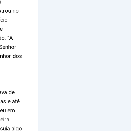
i
strou no
ício
ue
o. “A
 Senhor
enhor dos
ava de
as e até
ceu em
eira
suía algo