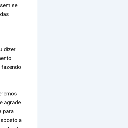
 sem se
 das
u dizer
mento
á fazendo
beremos
ue agrade
a para
isposto a