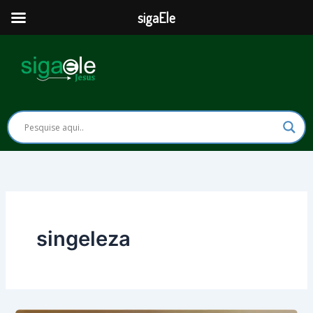
Ir
sigaEle
para
o
conteúdo
singeleza