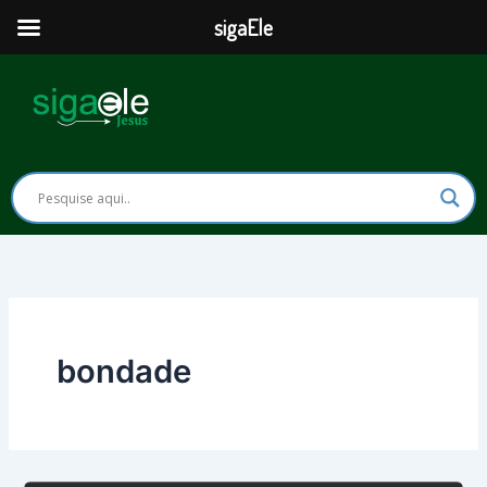
Ir
sigaEle
para
o
conteúdo
bondade