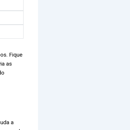
os. Fique
ia as
do
juda a