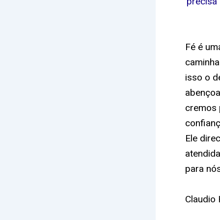
precisa
Fé é uma
caminha
isso o d
abençoa.
cremos 
confian
Ele dir
atendid
para nós
Claudio 