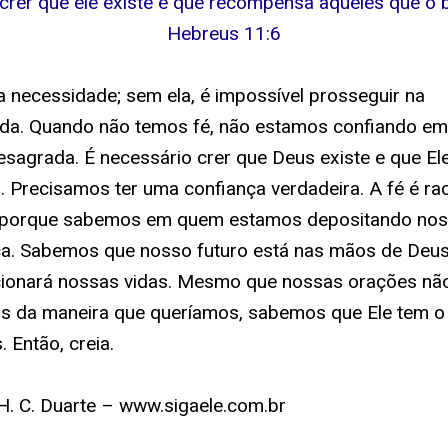
 crer que ele existe e que recompensa aqueles que o 
Hebreus 11:6
 necessidade; sem ela, é impossível prosseguir na
da. Quando não temos fé, não estamos confiando em
esagrada. É necessário crer que Deus existe e que El
 Precisamos ter uma confiança verdadeira. A fé é rac
porque sabemos em quem estamos depositando no
ça. Sabemos que nosso futuro está nas mãos de Deus
ecionará nossas vidas. Mesmo que nossas orações nã
as da maneira que queríamos, sabemos que Ele tem o
. Então, creia.
H. C. Duarte – www.sigaele.com.br