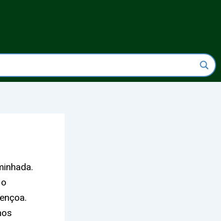
minhada.
 o
bençoa.
mos