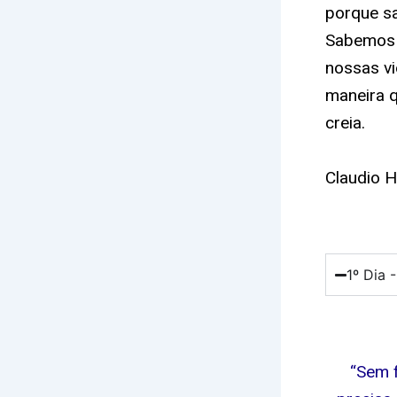
porque s
Sabemos q
nossas v
maneira q
creia.
Claudio H
1º Dia 
“Sem f