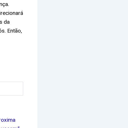
nça.
irecionará
s da
s. Então,
proxima