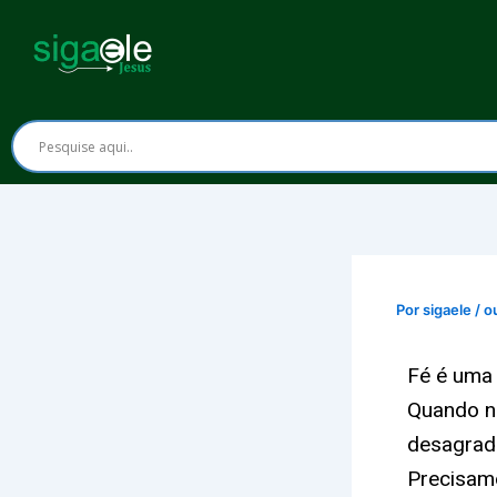
Ir
para
o
conteúdo
Por
sigaele
/
o
Fé é uma 
Quando n
desagrada
Precisamo