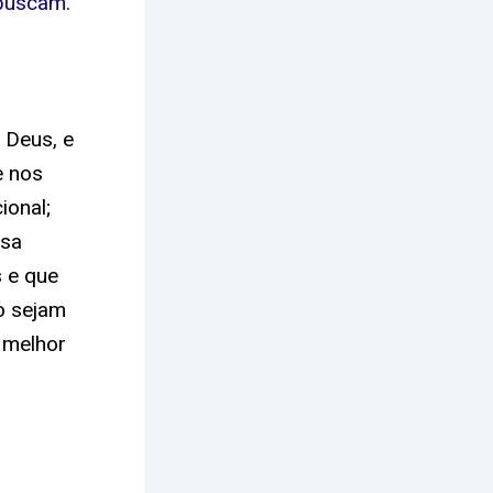
buscam.”
 Deus, e
e nos
ional;
ssa
 e que
o sejam
 melhor