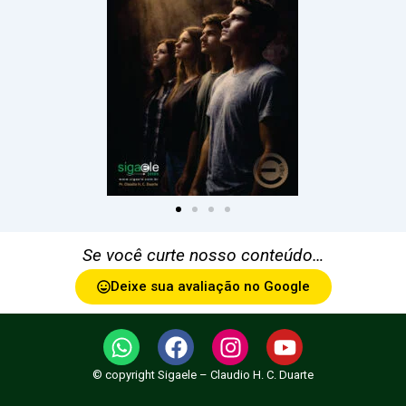
Se você curte nosso conteúdo…
Deixe sua avaliação no Google
W
F
I
Y
h
a
n
o
© copyright Sigaele – Claudio H. C. Duarte
a
c
s
u