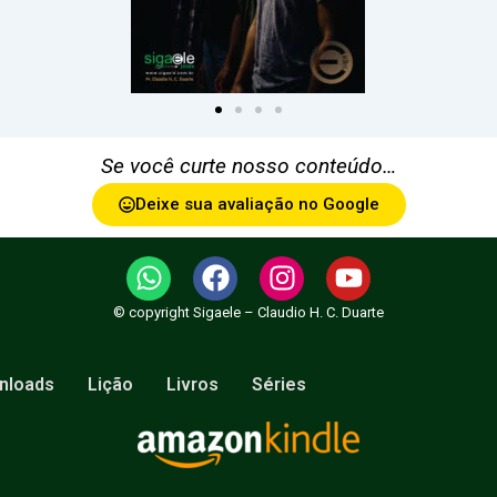
Se você curte nosso conteúdo…
Deixe sua avaliação no Google
W
F
I
Y
h
a
n
o
© copyright Sigaele – Claudio H. C. Duarte
a
c
s
u
t
e
t
t
s
b
a
u
nloads
Lição
Livros
Séries
a
o
g
b
p
o
r
e
p
k
a
m