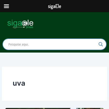
Ir
sigaEle
para
o
conteúdo
uva