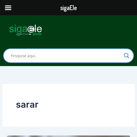
Ir
sigaEle
para
o
conteúdo
sarar