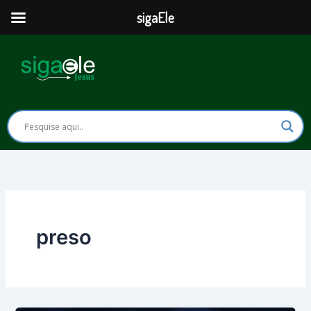
Ir
sigaEle
para
o
conteúdo
preso