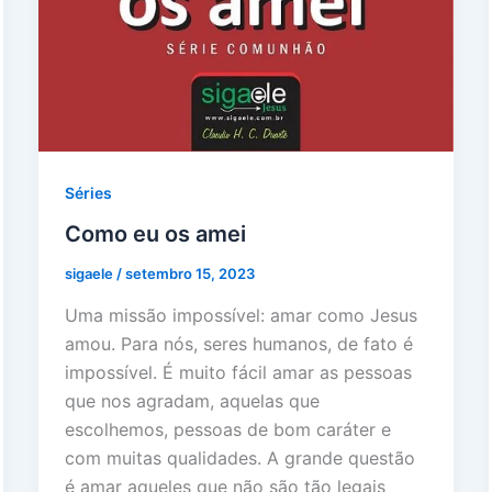
Séries
Como eu os amei
sigaele
/
setembro 15, 2023
Uma missão impossível: amar como Jesus
amou. Para nós, seres humanos, de fato é
impossível. É muito fácil amar as pessoas
que nos agradam, aquelas que
escolhemos, pessoas de bom caráter e
com muitas qualidades. A grande questão
é amar aqueles que não são tão legais