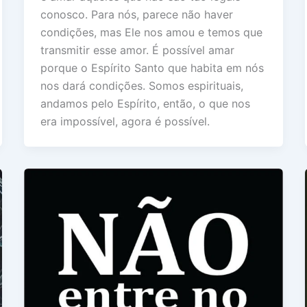
conosco. Para nós, parece não haver
condições, mas Ele nos amou e temos que
transmitir esse amor. É possível amar
porque o Espírito Santo que habita em nós
nos dará condições. Somos espirituais,
andamos pelo Espírito, então, o que nos
era impossível, agora é possível.