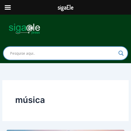
Ir
sigaEle
para
o
conteúdo
música