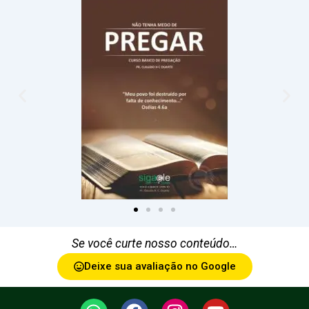
Se você curte nosso conteúdo…
Deixe sua avaliação no Google
W
F
I
Y