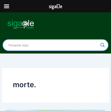
Ir
sigaEle
para
o
conteúdo
morte.