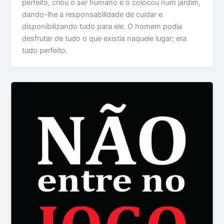
perfeito, criou o ser humano e o colocou num jardim,
dando-lhe a responsabilidade de cuidar e
disponibilizando tudo para ele. O homem podia
desfrutar de tudo o que existia naquele lugar; era
tudo perfeito.