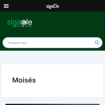
Ir
sigaEle
para
o
conteúdo
Moisés