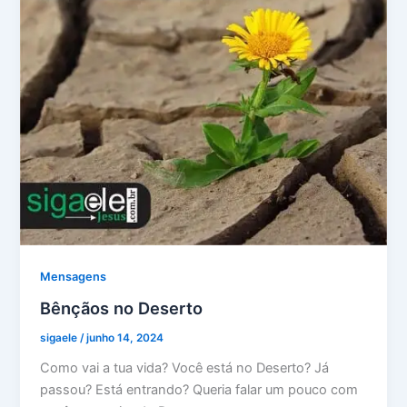
Mensagens
Bênçãos no Deserto
sigaele
/
junho 14, 2024
Como vai a tua vida? Você está no Deserto? Já
passou? Está entrando? Queria falar um pouco com