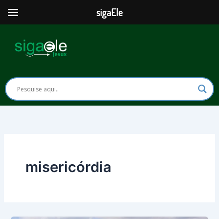
Ir
sigaEle
para
o
conteúdo
misericórdia