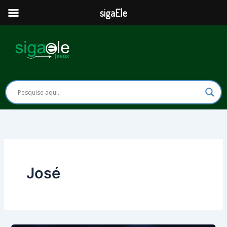
Ir
sigaEle
para
o
conteúdo
José