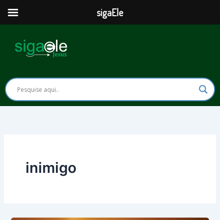
Ir
sigaEle
para
o
conteúdo
inimigo