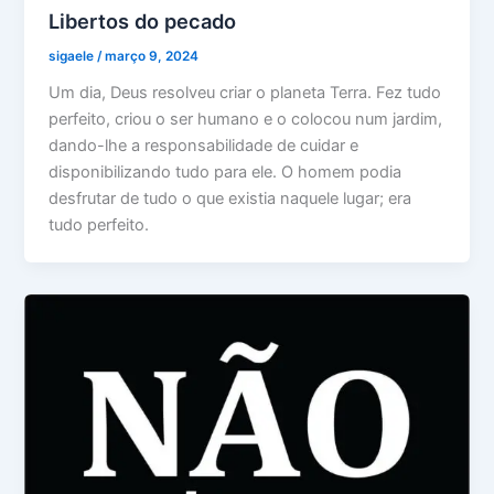
Libertos do pecado
sigaele
/
março 9, 2024
Um dia, Deus resolveu criar o planeta Terra. Fez tudo
perfeito, criou o ser humano e o colocou num jardim,
dando-lhe a responsabilidade de cuidar e
disponibilizando tudo para ele. O homem podia
desfrutar de tudo o que existia naquele lugar; era
tudo perfeito.