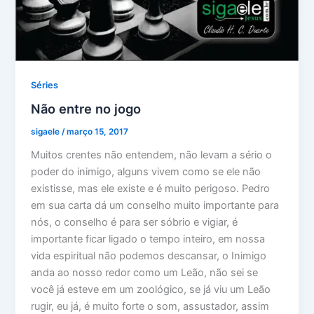
Séries
Não entre no jogo
sigaele
/
março 15, 2017
Muitos crentes não entendem, não levam a sério o
poder do inimigo, alguns vivem como se ele não
existisse, mas ele existe e é muito perigoso. Pedro
em sua carta dá um conselho muito importante para
nós, o conselho é para ser sóbrio e vigiar, é
importante ficar ligado o tempo inteiro, em nossa
vida espiritual não podemos descansar, o Inimigo
anda ao nosso redor como um Leão, não sei se
você já esteve em um zoológico, se já viu um Leão
rugir, eu já, é muito forte o som, assustador, assim