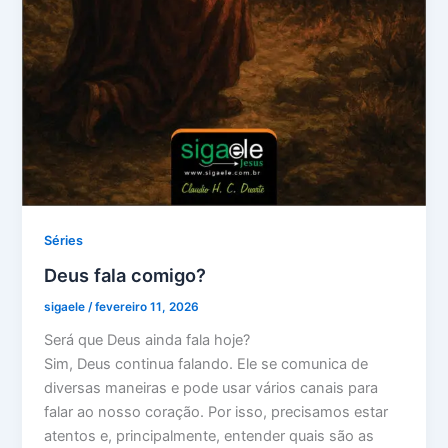
Séries
Deus fala comigo?
sigaele
/
fevereiro 11, 2026
Será que Deus ainda fala hoje?
Sim, Deus continua falando. Ele se comunica de
diversas maneiras e pode usar vários canais para
falar ao nosso coração. Por isso, precisamos estar
atentos e, principalmente, entender quais são as