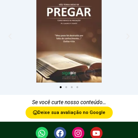
Se você curte nosso conteúdo…
Deixe sua avaliação no Google
W
F
I
Y