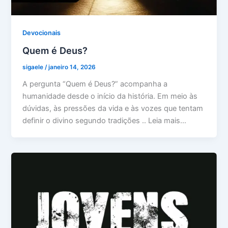
Devocionais
Quem é Deus?
sigaele
/
janeiro 14, 2026
A pergunta “Quem é Deus?” acompanha a
humanidade desde o início da história. Em meio às
dúvidas, às pressões da vida e às vozes que tentam
definir o divino segundo tradições .. Leia mais…