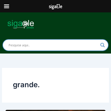
Ir
sigaEle
para
o
conteúdo
grande.