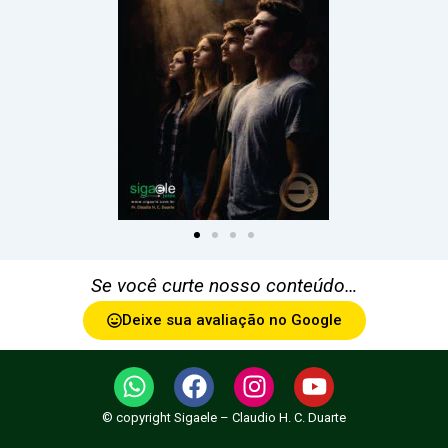
Se você curte nosso conteúdo…
Deixe sua avaliação no Google
W
F
I
Y
h
a
n
o
© copyright Sigaele – Claudio H. C. Duarte
a
c
s
u