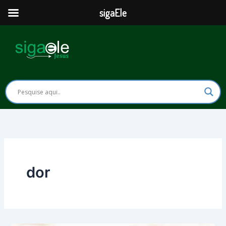
Ir
sigaEle
para
o
conteúdo
dor