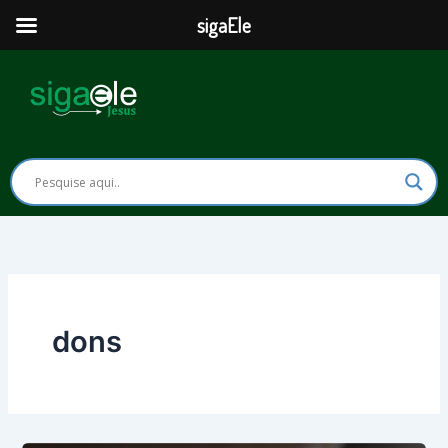
Ir
sigaEle
para
o
conteúdo
dons