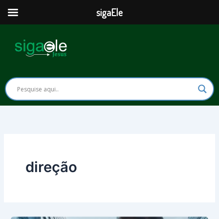
Ir
sigaEle
para
o
conteúdo
direção