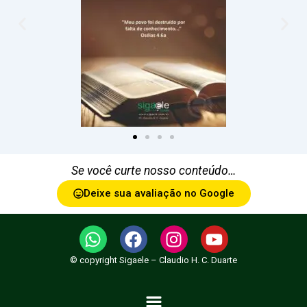
Se você curte nosso conteúdo…
Deixe sua avaliação no Google
W
F
I
Y
h
a
n
o
© copyright Sigaele – Claudio H. C. Duarte
a
c
s
u
t
e
t
t
Menu
s
b
a
u