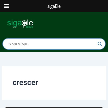
Ir
sigaEle
para
o
conteúdo
crescer