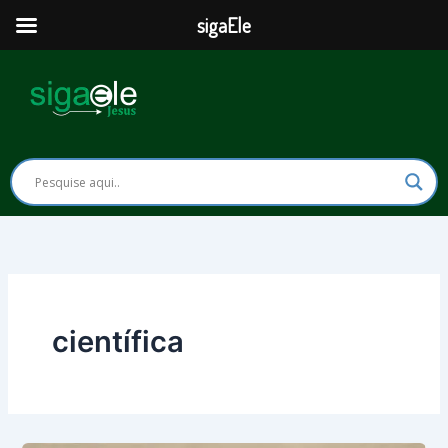
Ir
sigaEle
para
o
conteúdo
científica