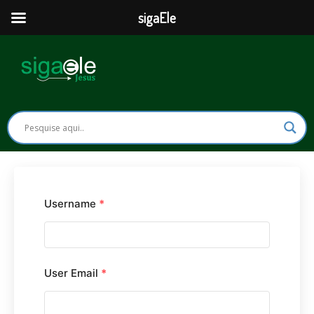
Ir
sigaEle
para
o
conteúdo
Username
*
User Email
*