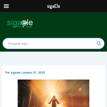
Ir
sigaEle
para
o
conteúdo
Por
sigaele
/
janeiro 31, 2025