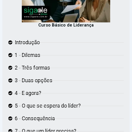
Curso Básico de Liderança
Introdução
1 - Dilemas
2 - Três formas
3 - Duas opções
4 - E agora?
5 - O que se espera do líder?
6 - Consequência
7 - O que um líder precisa?