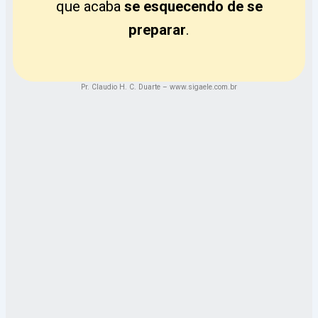
que acaba
se esquecendo de se
preparar
.
Pr. Claudio H. C. Duarte – www.sigaele.com.br